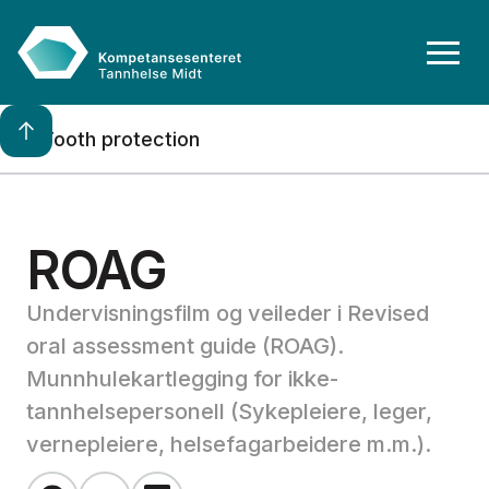
Tooth protection
ROAG
Undervisningsfilm og veileder i Revised
oral assessment guide (ROAG).
Munnhulekartlegging for ikke-
tannhelsepersonell (Sykepleiere, leger,
vernepleiere, helsefagarbeidere m.m.).