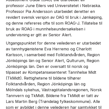
professor June Eilers ved Universitetet i Nebraska.
Professor Pia Andersson utarbeidet deretter en
revidert svensk versjon av OAG til bruk i Jønkøping,
og denne refereres ofte til som ROAG-J. Tillatelse til
bruk av ROAG i munnhelseundersøkelsen i
undervisning er gitt av Senior Alert.
Utgangspunktet for denne veilederen er utarbeidet
av tannhygienistene Eva Herremo og Charlott
Karlsson, i samarbeid med Folktandvården, Region
Jönköpings län og Senior Alert, Qulturum, Region
Jönköpings län. Den er oversatt til norsk og
tilpasset av Kompetansesenteret Tannhelse Midt
(TkMidt). Rettighetene til bildene tilhører
Folktandvården, Region Jönköpings län og
Mölndals sykehus, Västragötalandsregionen, Norsk
Tannvern og TkMidt. Bildene fra TkMidt er tatt av
Lars Martin Berg (Trøndelag fylkeskommune). Alle
som er avbildet i denne veilederen har samtykket til